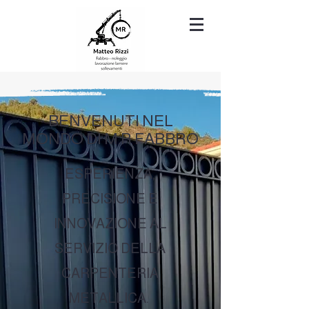
BENVENUTI NEL
MONDO DI M.R FABBRO
ESPERIENZA,
PRECISIONE E
INNOVAZIONE AL
SERVIZIO DELLA
CARPENTERIA
METALLICA.