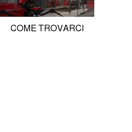
COME TROVARCI
BORGATA FANTONI CROESIO 3,
12034 PAESANA (CN)
+39 350 525 5220